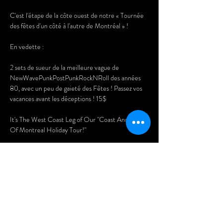
C'est l'étape de la côte ouest de notre « Tournée 
des fêtes d'un côté à l'autre de Montréal » !
En vedette :
2 sets de sueur de la meilleure vague de 
NewWavePunkPostPunkRockNRoll des années 
80, avec un peu de gaieté des Fêtes ! Passez vos 
vacances avant les déceptions ! 15$
It's The West Coast Leg of Our "Coast And Coast 
Of Montreal Holiday Tour!"
Featuring:
2 sweaty sets of the best in 
80'sNewWavePunkPostPunkRockNRoll, With 
Some Holiday Cheer Shoved In! Get Your 
Holidays on Before The disappointments! 15$