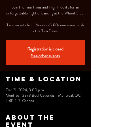
Join the Tina Trons and High Fidelity for an
unforgettable night of dancing at the Wheel Club!
Two live sets from Montreal's 80s new wave nerds
- the Tina Trons.
Registration is closed
See other events
Time & Location
Dec 21, 2024, 8:00 p.m.
Montréal, 3373 Boul Cavendish, Montréal, QC
H4B 2L7, Canada
About the
event