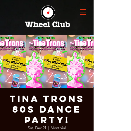
Tina Trons
80s Dance
Party!
Sat, Dec 21
  |  
Montréal