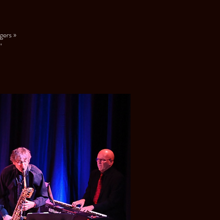
ers »
”