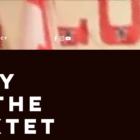
ACT
ey
The
xtet