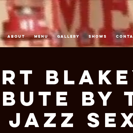
ABOUT
MENU
GALLERY
SHOWS
CONT
rt Blak
ibute by 
. Jazz Se